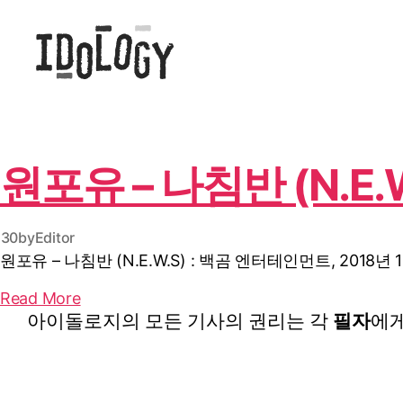
Idology
원포유 – 나침반 (N.E.W.
 30
by
Editor
원포유 – 나침반 (N.E.W.S) : 백곰 엔터테인먼트, 2018년 
Read More
아이돌로지의 모든 기사의 권리는 각
필자
에게