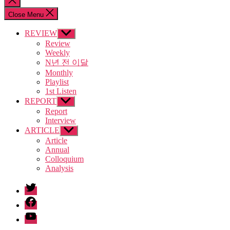
search
Close Menu
REVIEW
Show
sub
Review
menu
Weekly
N년 전 이달
Monthly
Playlist
1st Listen
REPORT
Show
sub
Report
menu
Interview
ARTICLE
Show
sub
Article
menu
Annual
Colloquium
Analysis
twitter
facebook
Youtube