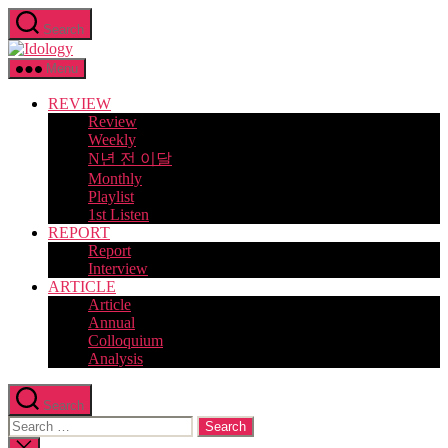
Skip
Search
to
Idology
the
content
Menu
REVIEW
Review
Weekly
N년 전 이달
Monthly
Playlist
1st Listen
REPORT
Report
Interview
ARTICLE
Article
Annual
Colloquium
Analysis
Search
Search
for:
Close