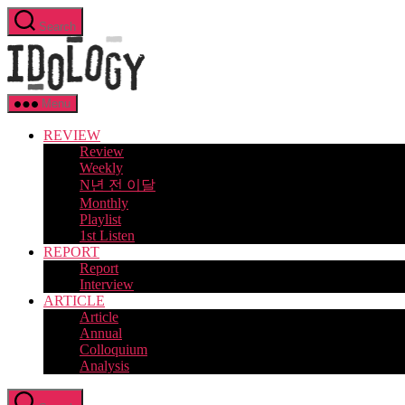
Skip
Search
to
Idology
the
content
Menu
REVIEW
Review
Weekly
N년 전 이달
Monthly
Playlist
1st Listen
REPORT
Report
Interview
ARTICLE
Article
Annual
Colloquium
Analysis