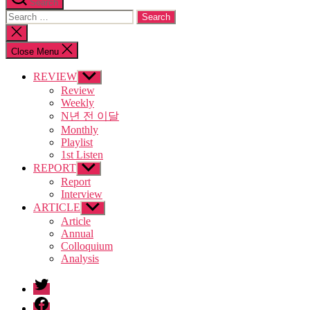
Search
Search
for:
Close
search
Close Menu
REVIEW
Show
sub
Review
menu
Weekly
N년 전 이달
Monthly
Playlist
1st Listen
REPORT
Show
sub
Report
menu
Interview
ARTICLE
Show
sub
Article
menu
Annual
Colloquium
Analysis
twitter
facebook