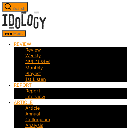
Skip
Search
to
Idology
the
content
Menu
REVIEW
Review
Weekly
N년 전 이달
Monthly
Playlist
1st Listen
REPORT
Report
Interview
ARTICLE
Article
Annual
Colloquium
Analysis