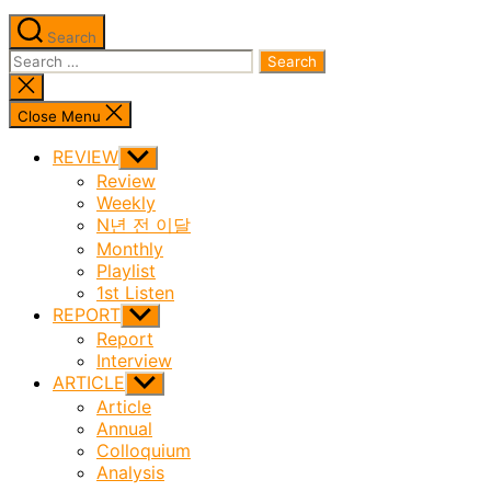
Search
Search
for:
Close
search
Close Menu
REVIEW
Show
sub
Review
menu
Weekly
N년 전 이달
Monthly
Playlist
1st Listen
REPORT
Show
sub
Report
menu
Interview
ARTICLE
Show
sub
Article
menu
Annual
Colloquium
Analysis