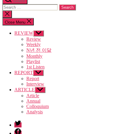
Search
Search
for:
Close
search
Close Menu
REVIEW
Show
sub
Review
menu
Weekly
N년 전 이달
Monthly
Playlist
1st Listen
REPORT
Show
sub
Report
menu
Interview
ARTICLE
Show
sub
Article
menu
Annual
Colloquium
Analysis
twitter
facebook