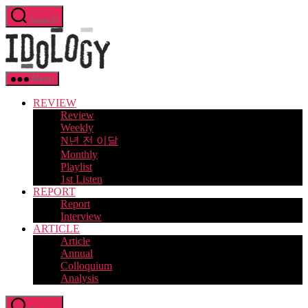
Skip
Search
to
Idology
the
content
Menu
REVIEW
Review
Weekly
N년 전 이달
Monthly
Playlist
1st Listen
REPORT
Report
Interview
ARTICLE
Article
Annual
Colloquium
Analysis