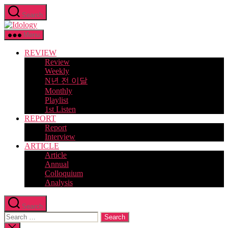
Skip
Search
to
Idology
the
content
Menu
REVIEW
Review
Weekly
N년 전 이달
Monthly
Playlist
1st Listen
REPORT
Report
Interview
ARTICLE
Article
Annual
Colloquium
Analysis
Search
Search
for:
Close