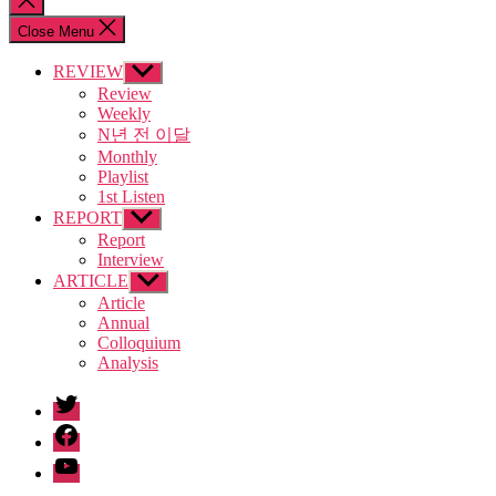
search
Close Menu
REVIEW
Show
sub
Review
menu
Weekly
N년 전 이달
Monthly
Playlist
1st Listen
REPORT
Show
sub
Report
menu
Interview
ARTICLE
Show
sub
Article
menu
Annual
Colloquium
Analysis
twitter
facebook
Youtube