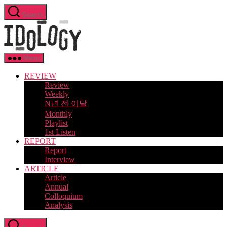
Skip
Search
to
Idology
the
content
Menu
REVIEW
Review
Weekly
N년 전 이달
Monthly
Playlist
1st Listen
REPORT
Report
Interview
ARTICLE
Article
Annual
Colloquium
Analysis