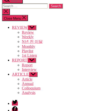
Search
Search
for:
Close
search
Close Menu
REVIEW
Show
sub
Review
menu
Weekly
N년 전 이달
Monthly
Playlist
1st Listen
REPORT
Show
sub
Report
menu
Interview
ARTICLE
Show
sub
Article
menu
Annual
Colloquium
Analysis
twitter
facebook