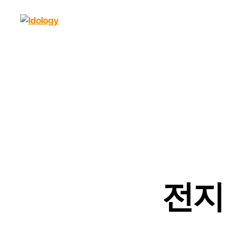
Idology
전지윤