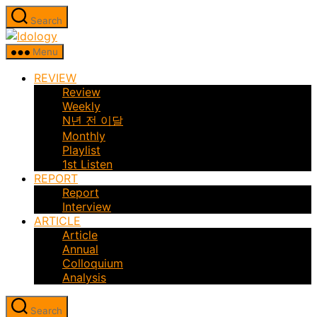
Skip
Search
to
Idology
the
Menu
content
REVIEW
Review
Weekly
N년 전 이달
Monthly
Playlist
1st Listen
REPORT
Report
Interview
ARTICLE
Article
Annual
Colloquium
Analysis
Search