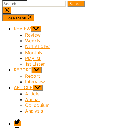
Search
for:
Close
search
Close Menu
REVIEW
Show
sub
Review
menu
Weekly
N년 전 이달
Monthly
Playlist
1st Listen
REPORT
Show
sub
Report
menu
Interview
ARTICLE
Show
sub
Article
menu
Annual
Colloquium
Analysis
twitter