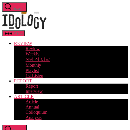
Skip
Search
to
Idology
the
content
Menu
REVIEW
Review
Weekly
N년 전 이달
Monthly
Playlist
1st Listen
REPORT
Report
Interview
ARTICLE
Article
Annual
Colloquium
Analysis