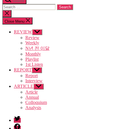
Search
Search
for:
Close
search
Close Menu
REVIEW
Show
sub
Review
menu
Weekly
N년 전 이달
Monthly
Playlist
1st Listen
REPORT
Show
sub
Report
menu
Interview
ARTICLE
Show
sub
Article
menu
Annual
Colloquium
Analysis
twitter
facebook