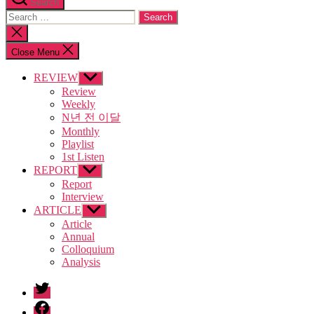
Search
Search
for:
Close
search
Close Menu
REVIEW
Show
sub
Review
menu
Weekly
N년 전 이달
Monthly
Playlist
1st Listen
REPORT
Show
sub
Report
menu
Interview
ARTICLE
Show
sub
Article
menu
Annual
Colloquium
Analysis
twitter
facebook