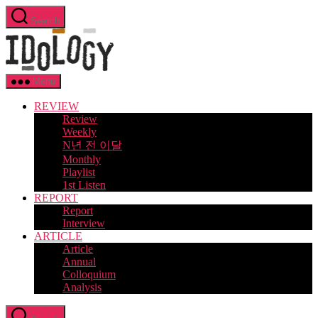
Skip
Search
to
Idology
the
content
Menu
REVIEW
Review
Weekly
N년 전 이달
Monthly
Playlist
1st Listen
REPORT
Report
Interview
ARTICLE
Article
Annual
Colloquium
Analysis