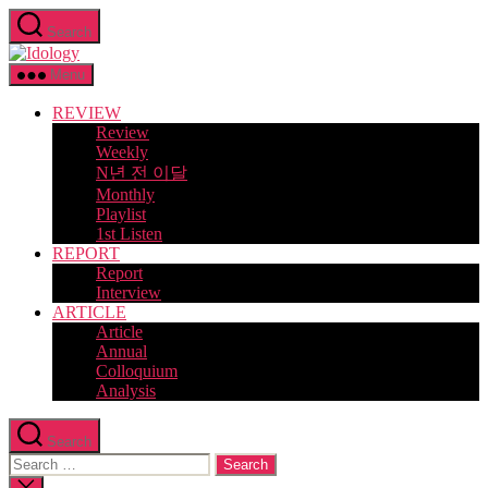
Skip
Search
to
Idology
the
content
Menu
REVIEW
Review
Weekly
N년 전 이달
Monthly
Playlist
1st Listen
REPORT
Report
Interview
ARTICLE
Article
Annual
Colloquium
Analysis
Search
Search
for:
Close