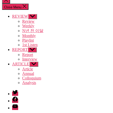
search
Close Menu
REVIEW
Show
sub
Review
menu
Weekly
N년 전 이달
Monthly
Playlist
1st Listen
REPORT
Show
sub
Report
menu
Interview
ARTICLE
Show
sub
Article
menu
Annual
Colloquium
Analysis
twitter
facebook
Youtube