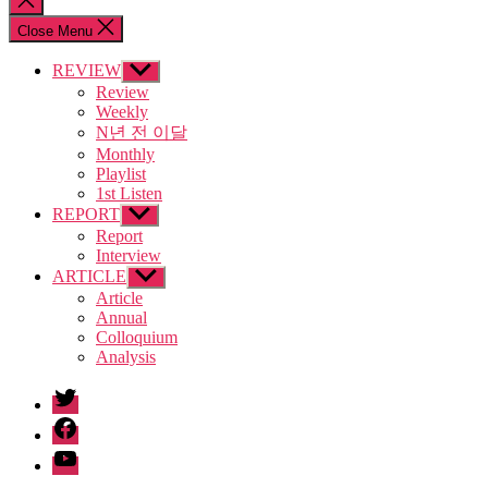
search
Close Menu
REVIEW
Show
sub
Review
menu
Weekly
N년 전 이달
Monthly
Playlist
1st Listen
REPORT
Show
sub
Report
menu
Interview
ARTICLE
Show
sub
Article
menu
Annual
Colloquium
Analysis
twitter
facebook
Youtube