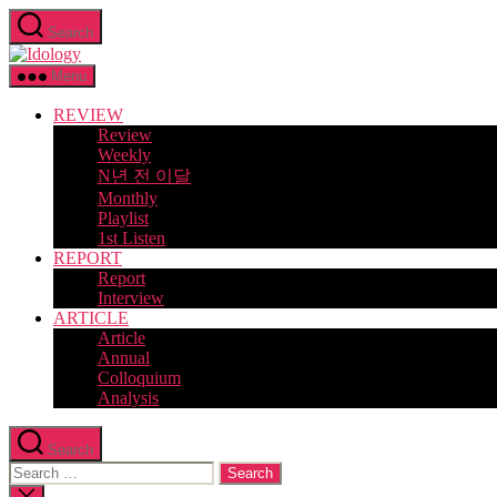
Skip
Search
to
Idology
the
content
Menu
REVIEW
Review
Weekly
N년 전 이달
Monthly
Playlist
1st Listen
REPORT
Report
Interview
ARTICLE
Article
Annual
Colloquium
Analysis
Search
Search
for:
Close