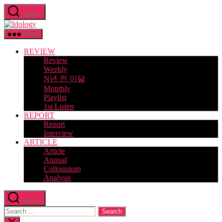
Skip
Search
to
Idology
the
content
Menu
REVIEW
Review
Weekly
N년 전 이달
Monthly
Playlist
1st Listen
REPORT
Report
Interview
ARTICLE
Article
Annual
Colloquium
Analysis
Search
Search
for:
Close