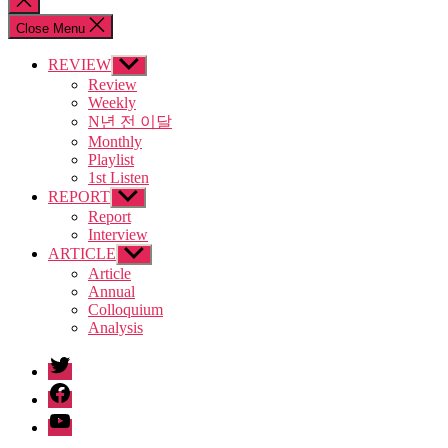
search
Close Menu
REVIEW
Show
sub
Review
menu
Weekly
N년 전 이달
Monthly
Playlist
1st Listen
REPORT
Show
sub
Report
menu
Interview
ARTICLE
Show
sub
Article
menu
Annual
Colloquium
Analysis
twitter
facebook
Youtube