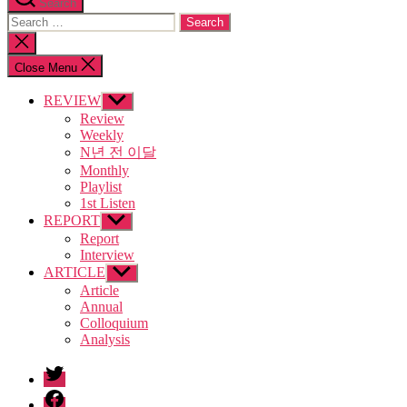
Search
Search
for:
Close
search
Close Menu
REVIEW
Show
sub
Review
menu
Weekly
N년 전 이달
Monthly
Playlist
1st Listen
REPORT
Show
sub
Report
menu
Interview
ARTICLE
Show
sub
Article
menu
Annual
Colloquium
Analysis
twitter
facebook