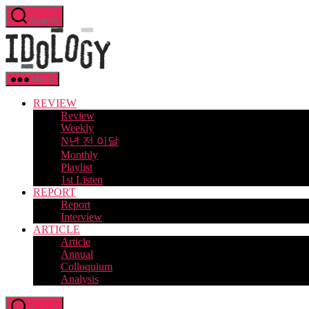
Skip
Search
to
Idology
the
content
Menu
REVIEW
Review
Weekly
N년 전 이달
Monthly
Playlist
1st Listen
REPORT
Report
Interview
ARTICLE
Article
Annual
Colloquium
Analysis