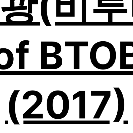
광(비투비
of BTOB
(2017)