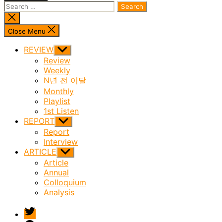
Search
for:
Close
search
Close Menu
REVIEW
Show
sub
Review
menu
Weekly
N년 전 이달
Monthly
Playlist
1st Listen
REPORT
Show
sub
Report
menu
Interview
ARTICLE
Show
sub
Article
menu
Annual
Colloquium
Analysis
twitter