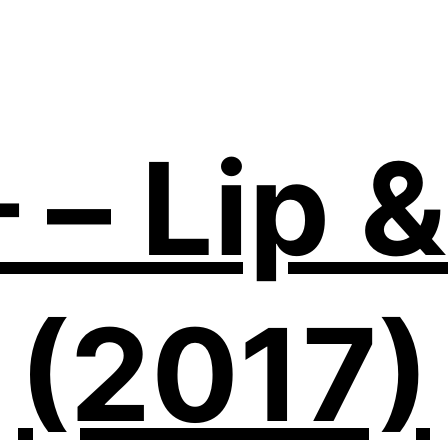
– Lip &
(2017)