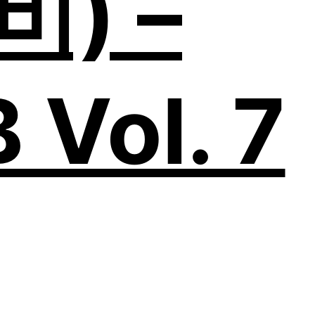
) –
 Vol. 7