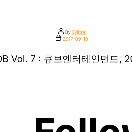
Post
By
Editor
author
Post
2017-09-19
date
OB Vol. 7 : 큐브엔터테인먼트, 2
– Follo