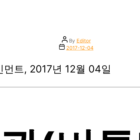
Post
By
Editor
author
Post
2017-12-04
date
인먼트, 2017년 12월 04일