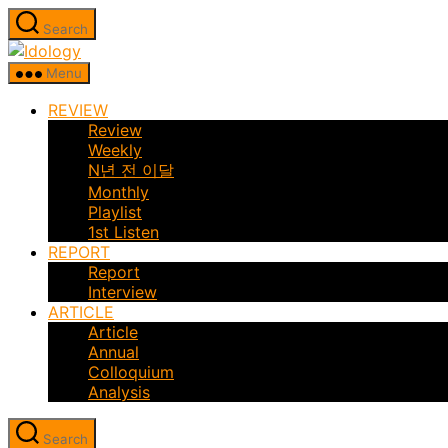
Skip
Search
to
Idology
the
Menu
content
REVIEW
Review
Weekly
N년 전 이달
Monthly
Playlist
1st Listen
REPORT
Report
Interview
ARTICLE
Article
Annual
Colloquium
Analysis
Search