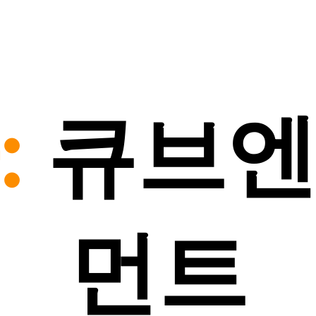
:
큐브
먼트