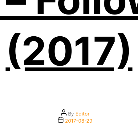
(2017)
Post
By
Editor
author
Post
2017-08-29
date