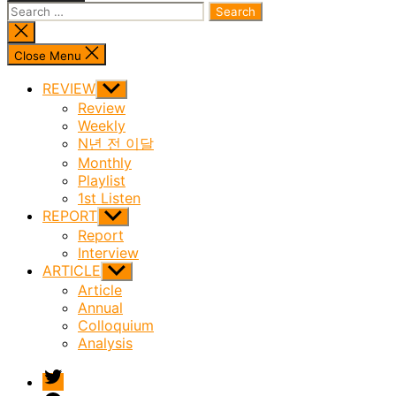
Search
for:
Close
search
Close Menu
REVIEW
Show
sub
Review
menu
Weekly
N년 전 이달
Monthly
Playlist
1st Listen
REPORT
Show
sub
Report
menu
Interview
ARTICLE
Show
sub
Article
menu
Annual
Colloquium
Analysis
twitter