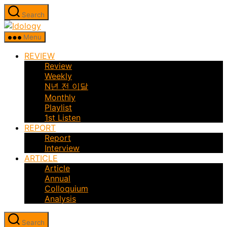
Skip
Search
to
Idology
the
Menu
content
REVIEW
Review
Weekly
N년 전 이달
Monthly
Playlist
1st Listen
REPORT
Report
Interview
ARTICLE
Article
Annual
Colloquium
Analysis
Search