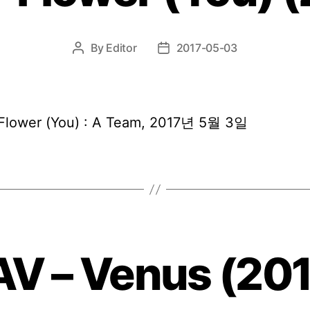
By
Editor
2017-05-03
Post
Post
author
date
Flower (You) : A Team, 2017년 5월 3일
AV – Venus (201