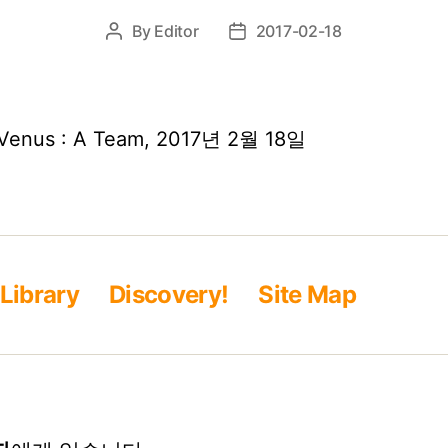
By
Editor
2017-02-18
Post
Post
author
date
Venus : A Team, 2017년 2월 18일
Library
Discovery!
Site Map