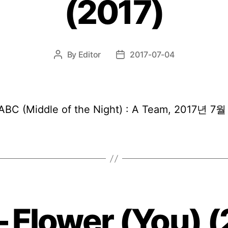
(2017)
By
Editor
2017-07-04
Post
Post
author
date
ABC (Middle of the Night) : A Team, 2017년 7
 Flower (You) 