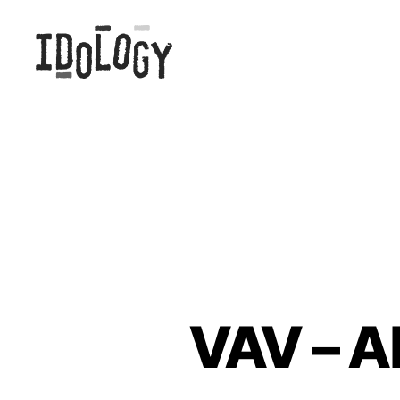
Idology
VAV – A