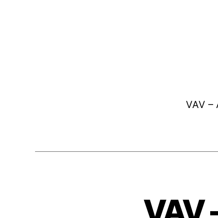
VAV – 
VAV –