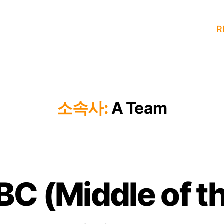
R
소속사:
A Team
BC (Middle of th