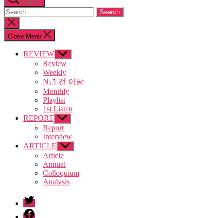
Search
Search
for:
Close
search
Close Menu
REVIEW
Show
sub
Review
menu
Weekly
N년 전 이달
Monthly
Playlist
1st Listen
REPORT
Show
sub
Report
menu
Interview
ARTICLE
Show
sub
Article
menu
Annual
Colloquium
Analysis
twitter
facebook