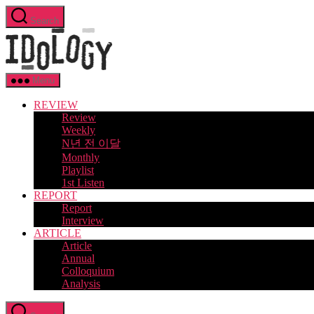
Skip
Search
to
Idology
the
content
Menu
REVIEW
Review
Weekly
N년 전 이달
Monthly
Playlist
1st Listen
REPORT
Report
Interview
ARTICLE
Article
Annual
Colloquium
Analysis