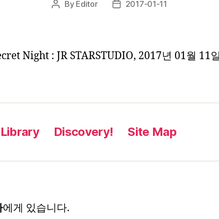
By
Editor
2017-01-11
Post
Post
author
date
ecret Night : JR STARSTUDIO, 2017년 01월 11
Library
Discovery!
Site Map
자
에게 있습니다.