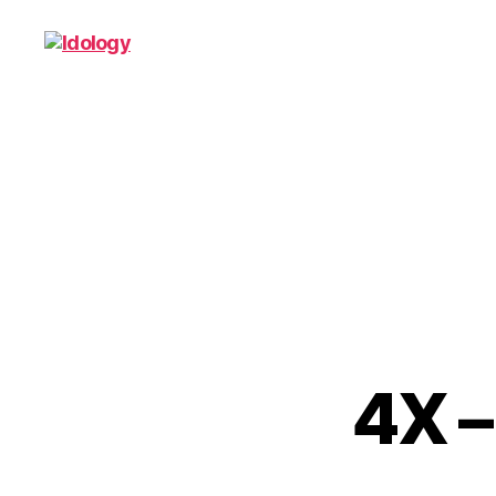
Idology
4X –