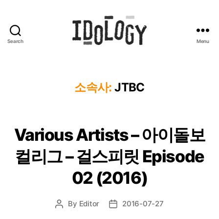
Search
Menu
Idology
소속사:
JTBC
Various Artists – 아이돌보
컬리그 – 걸스피릿 Episode
02 (2016)
By
Editor
2016-07-27
Post
Post
author
date