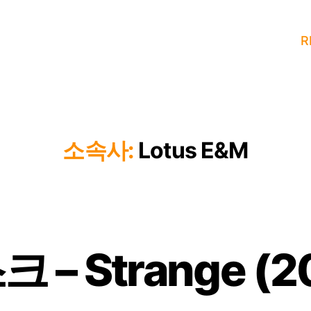
R
소속사:
Lotus E&M
 – Strange (2