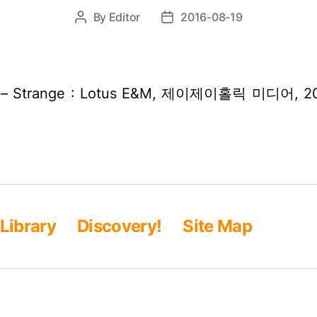
By
Editor
2016-08-19
Post
Post
author
date
 Strange : Lotus E&M, 제이제이홀릭 미디어, 2
일
Library
Discovery!
Site Map