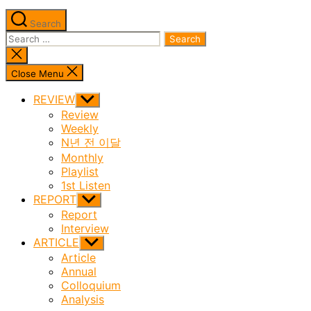
Search
Search
for:
Close
search
Close Menu
REVIEW
Show
sub
Review
menu
Weekly
N년 전 이달
Monthly
Playlist
1st Listen
REPORT
Show
sub
Report
menu
Interview
ARTICLE
Show
sub
Article
menu
Annual
Colloquium
Analysis