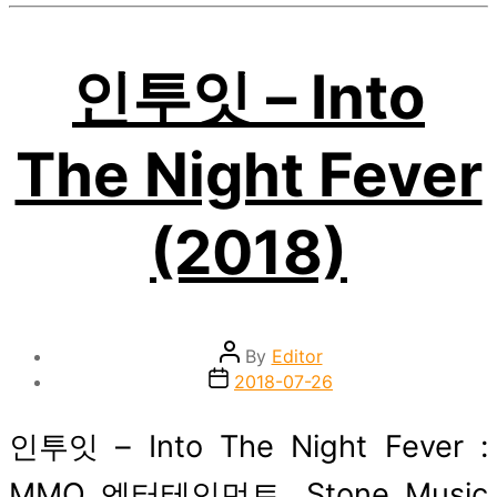
인투잇 – Into
The Night Fever
(2018)
Post
By
Editor
author
Post
2018-07-26
date
인투잇 – Into The Night Fever :
MMO 엔터테인먼트, Stone Music