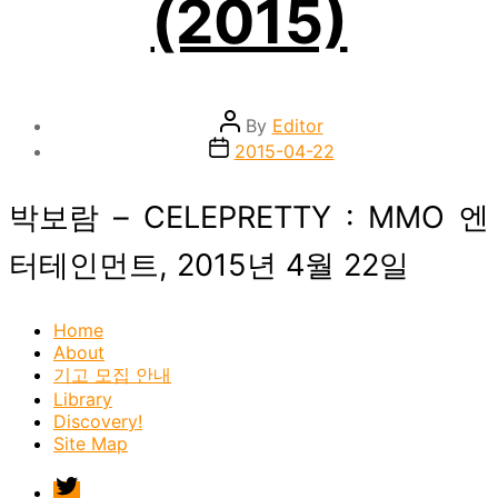
(2015)
Post
By
Editor
author
Post
2015-04-22
date
박보람 – CELEPRETTY : MMO 엔
터테인먼트, 2015년 4월 22일
Home
About
기고 모집 안내
Library
Discovery!
Site Map
twitter