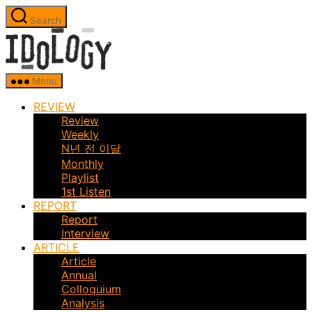
Skip
Search
to
Idology
the
content
Menu
REVIEW
Review
Weekly
N년 전 이달
Monthly
Playlist
1st Listen
REPORT
Report
Interview
ARTICLE
Article
Annual
Colloquium
Analysis