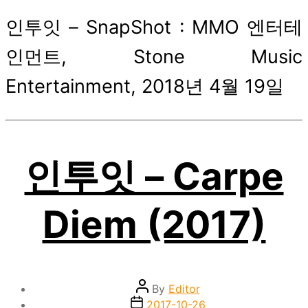
인투잇 – SnapShot : MMO 엔터테
인먼트, Stone Music
Entertainment, 2018년 4월 19일
인투잇 – Carpe
Diem (2017)
Post
By
Editor
author
Post
2017-10-26