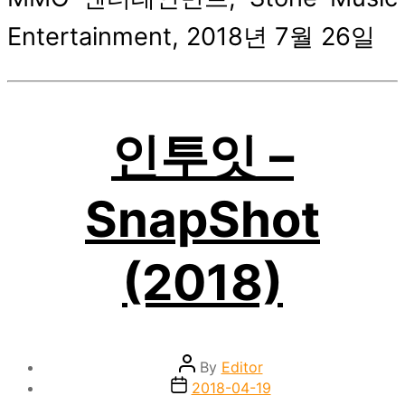
Entertainment, 2018년 7월 26일
인투잇 –
SnapShot
(2018)
Post
By
Editor
author
Post
2018-04-19
date