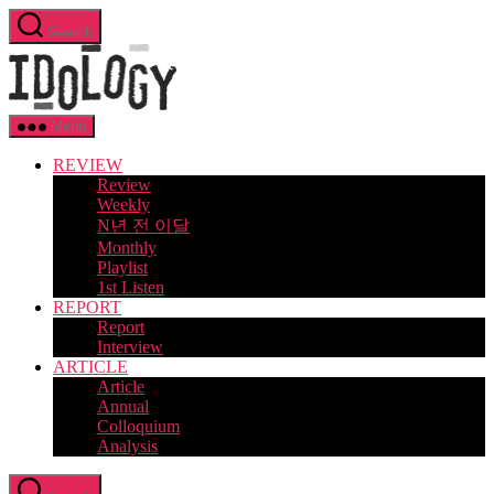
Skip
Search
to
Idology
the
content
Menu
REVIEW
Review
Weekly
N년 전 이달
Monthly
Playlist
1st Listen
REPORT
Report
Interview
ARTICLE
Article
Annual
Colloquium
Analysis