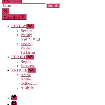
Search
Search
for:
Close
search
Close Menu
REVIEW
Show
sub
Review
menu
Weekly
N년 전 이달
Monthly
Playlist
1st Listen
REPORT
Show
sub
Report
menu
Interview
ARTICLE
Show
sub
Article
menu
Annual
Colloquium
Analysis
twitter
facebook