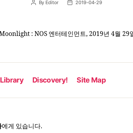
By
Editor
2019-04-29
Post
Post
author
date
Moonlight : NOS 엔터테인먼트, 2019년 4월 29
Library
Discovery!
Site Map
자
에게 있습니다.