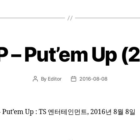
P – Put’em Up (
By
Editor
2016-08-08
Post
Post
author
date
 – Put’em Up : TS 엔터테인먼트, 2016년 8월 8일