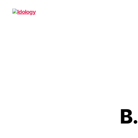
Idology
B