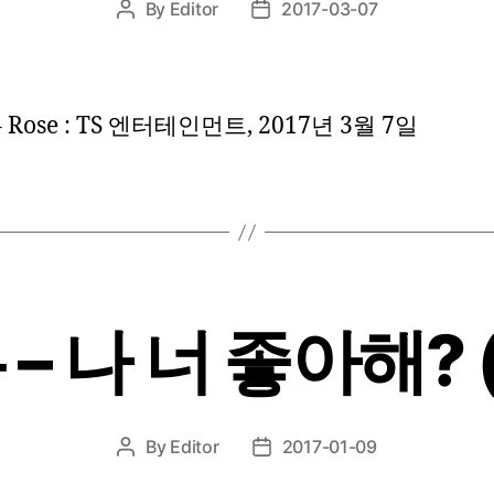
By
Editor
2017-03-07
Post
Post
author
date
 – Rose : TS 엔터테인먼트, 2017년 3월 7일
– 나 너 좋아해? (
By
Editor
2017-01-09
Post
Post
author
date