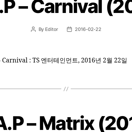
.P – Carnival (2
By
Editor
2016-02-22
Post
Post
author
date
 – Carnival : TS 엔터테인먼트, 2016년 2월 22일
A.P – Matrix (20