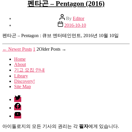
펜타곤 – Pentagon (2016)
Post
By
Editor
author
Post
2016-10-10
date
펜타곤 – Pentagon : 큐브 엔터테인먼트, 2016년 10월 10일
Posts
←
Newer
Posts
1
2
Older
Posts
→
pagination
Home
About
기고 모집 안내
Library
Discovery!
Site Map
twitter
facebook
Youtube
아이돌로지의 모든 기사의 권리는 각
필자
에게 있습니다.