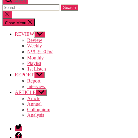
Search
Search
for:
Close
search
Close Menu
REVIEW
Show
sub
Review
menu
Weekly
N년 전 이달
Monthly
Playlist
1st Listen
REPORT
Show
sub
Report
menu
Interview
ARTICLE
Show
sub
Article
menu
Annual
Colloquium
Analysis
twitter
facebook