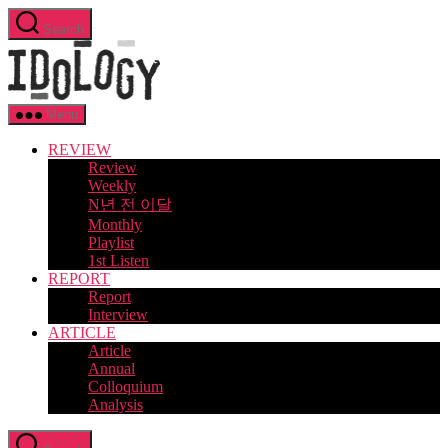
Skip
Search
to
Idology
the
content
Menu
REVIEW
Review
Weekly
N년 전 이달
Monthly
Playlist
1st Listen
REPORT
Report
Interview
ARTICLE
Article
Annual
Colloquium
Analysis