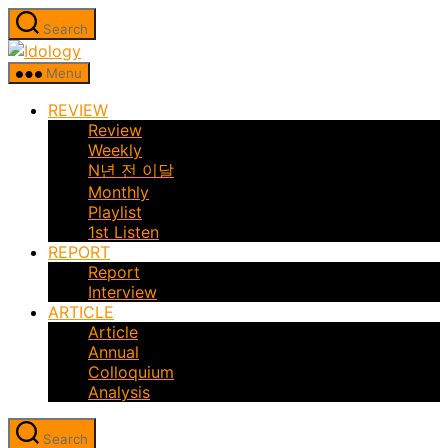
Skip
Search
to
Idology
the
Menu
content
REVIEW
Review
Weekly
N년 전 이달
Monthly
Playlist
1st Listen
REPORT
Report
Interview
ARTICLE
Article
Annual
Colloquium
Analysis
Search