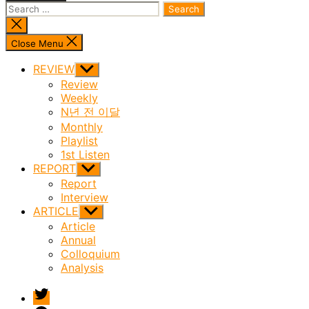
Search
for:
Close
search
Close Menu
REVIEW
Show
sub
Review
menu
Weekly
N년 전 이달
Monthly
Playlist
1st Listen
REPORT
Show
sub
Report
menu
Interview
ARTICLE
Show
sub
Article
menu
Annual
Colloquium
Analysis
twitter