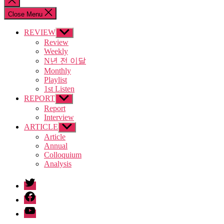
search
Close Menu
REVIEW
Show
sub
Review
menu
Weekly
N년 전 이달
Monthly
Playlist
1st Listen
REPORT
Show
sub
Report
menu
Interview
ARTICLE
Show
sub
Article
menu
Annual
Colloquium
Analysis
twitter
facebook
Youtube