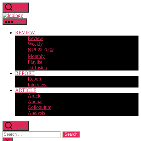
Skip
Search
to
Idology
the
content
Menu
REVIEW
Review
Weekly
N년 전 이달
Monthly
Playlist
1st Listen
REPORT
Report
Interview
ARTICLE
Article
Annual
Colloquium
Analysis
Search
Search
for:
Close