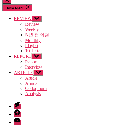
search
Close Menu
REVIEW
Show
sub
Review
menu
Weekly
N년 전 이달
Monthly
Playlist
1st Listen
REPORT
Show
sub
Report
menu
Interview
ARTICLE
Show
sub
Article
menu
Annual
Colloquium
Analysis
twitter
facebook
Youtube