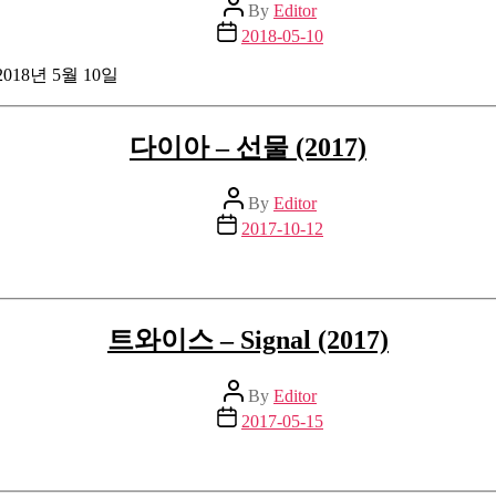
Post
By
Editor
author
Post
2018-05-10
date
2018년 5월 10일
다이아 – 선물 (2017)
Post
By
Editor
author
Post
2017-10-12
date
트와이스 – Signal (2017)
Post
By
Editor
author
Post
2017-05-15
date