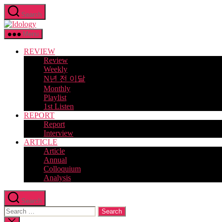
Skip
Search
to
Idology
the
content
Menu
REVIEW
Review
Weekly
N년 전 이달
Monthly
Playlist
1st Listen
REPORT
Report
Interview
ARTICLE
Article
Annual
Colloquium
Analysis
Search
Search
for:
Close