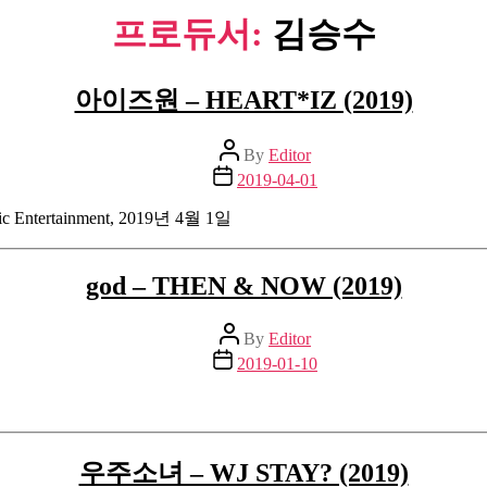
프로듀서:
김승수
아이즈원 – HEART*IZ (2019)
Post
By
Editor
author
Post
2019-04-01
date
ic Entertainment, 2019년 4월 1일
god – THEN & NOW (2019)
Post
By
Editor
author
Post
2019-01-10
date
우주소녀 – WJ STAY? (2019)