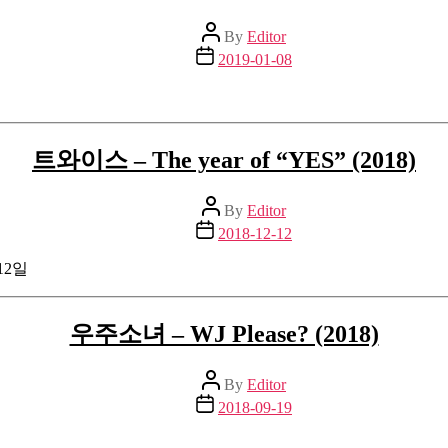
Post
By
Editor
author
Post
2019-01-08
date
일
트와이스 – The year of “YES” (2018)
Post
By
Editor
author
Post
2018-12-12
date
 12일
우주소녀 – WJ Please? (2018)
Post
By
Editor
author
Post
2018-09-19
date