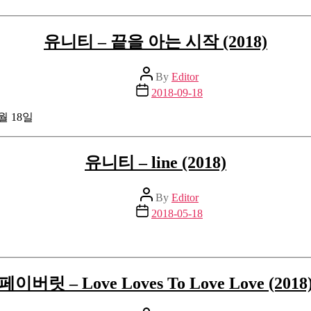
유니티 – 끝을 아는 시작 (2018)
Post
By
Editor
author
Post
2018-09-18
date
월 18일
유니티 – line (2018)
Post
By
Editor
author
Post
2018-05-18
date
페이버릿 – Love Loves To Love Love (2018