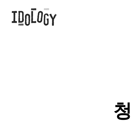
Idology
청