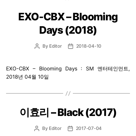
EXO-CBX – Blooming
Days (2018)
By
Editor
2018-04-10
Post
Post
author
date
EXO-CBX – Blooming Days : SM 엔터테인먼트,
2018년 04월 10일
이효리 – Black (2017)
By
Editor
2017-07-04
Post
Post
author
date