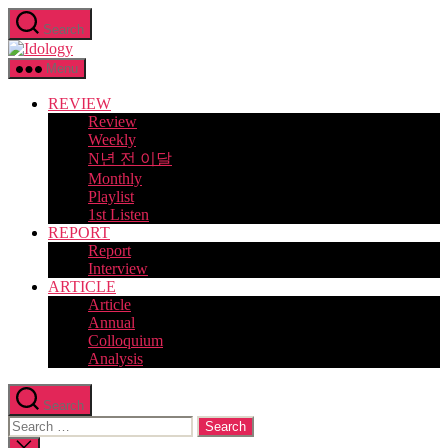
Skip
Search
to
Idology
the
content
Menu
REVIEW
Review
Weekly
N년 전 이달
Monthly
Playlist
1st Listen
REPORT
Report
Interview
ARTICLE
Article
Annual
Colloquium
Analysis
Search
Search
for:
Close