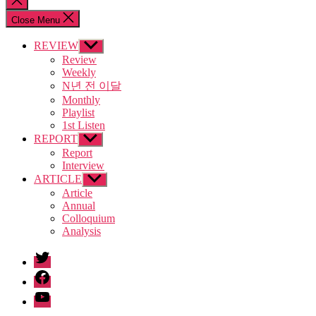
search
Close Menu
REVIEW
Show
sub
Review
menu
Weekly
N년 전 이달
Monthly
Playlist
1st Listen
REPORT
Show
sub
Report
menu
Interview
ARTICLE
Show
sub
Article
menu
Annual
Colloquium
Analysis
twitter
facebook
Youtube