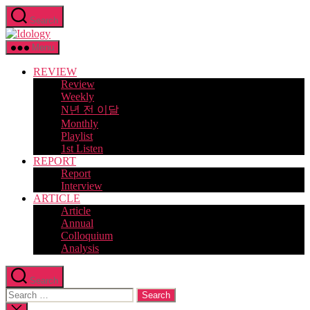
Skip
Search
to
Idology
the
content
Menu
REVIEW
Review
Weekly
N년 전 이달
Monthly
Playlist
1st Listen
REPORT
Report
Interview
ARTICLE
Article
Annual
Colloquium
Analysis
Search
Search
for:
Close