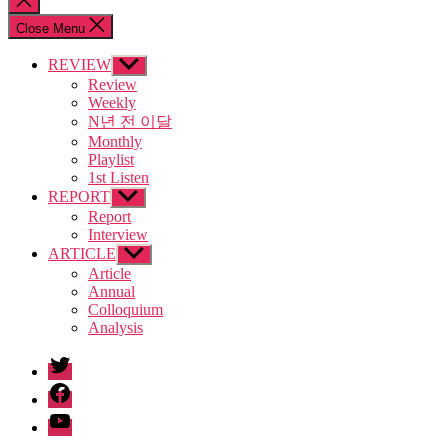
search
Close Menu
REVIEW
Show
sub
Review
menu
Weekly
N년 전 이달
Monthly
Playlist
1st Listen
REPORT
Show
sub
Report
menu
Interview
ARTICLE
Show
sub
Article
menu
Annual
Colloquium
Analysis
twitter
facebook
Youtube