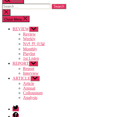
Search
Search
for:
Close
search
Close Menu
REVIEW
Show
sub
Review
menu
Weekly
N년 전 이달
Monthly
Playlist
1st Listen
REPORT
Show
sub
Report
menu
Interview
ARTICLE
Show
sub
Article
menu
Annual
Colloquium
Analysis
twitter
facebook