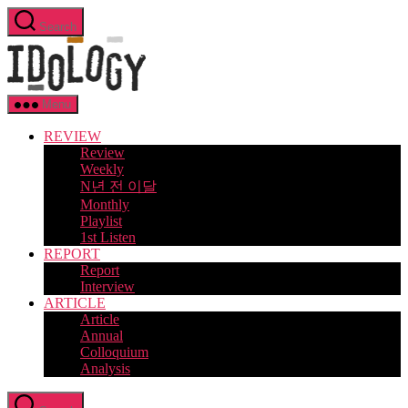
Skip
Search
to
Idology
the
content
Menu
REVIEW
Review
Weekly
N년 전 이달
Monthly
Playlist
1st Listen
REPORT
Report
Interview
ARTICLE
Article
Annual
Colloquium
Analysis