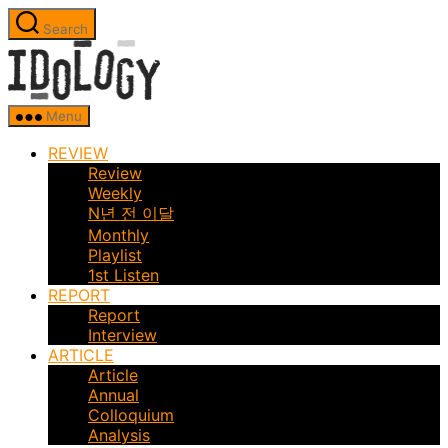
Skip
Search
to
Idology
the
content
Menu
REVIEW
Review
Weekly
N년 전 이달
Monthly
Playlist
1st Listen
REPORT
Report
Interview
ARTICLE
Article
Annual
Colloquium
Analysis