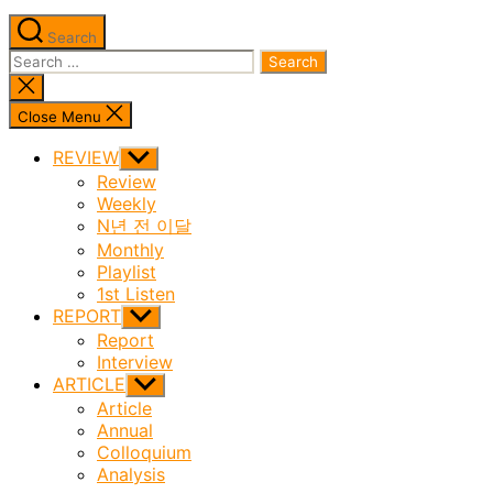
Search
Search
for:
Close
search
Close Menu
REVIEW
Show
sub
Review
menu
Weekly
N년 전 이달
Monthly
Playlist
1st Listen
REPORT
Show
sub
Report
menu
Interview
ARTICLE
Show
sub
Article
menu
Annual
Colloquium
Analysis