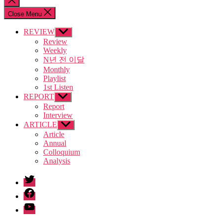
search
Close Menu
REVIEW
Show
sub
Review
menu
Weekly
N년 전 이달
Monthly
Playlist
1st Listen
REPORT
Show
sub
Report
menu
Interview
ARTICLE
Show
sub
Article
menu
Annual
Colloquium
Analysis
twitter
facebook
Youtube