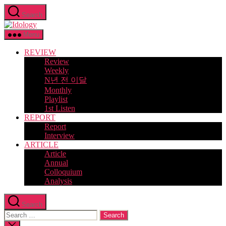
Skip
Search
to
Idology
the
content
Menu
REVIEW
Review
Weekly
N년 전 이달
Monthly
Playlist
1st Listen
REPORT
Report
Interview
ARTICLE
Article
Annual
Colloquium
Analysis
Search
Search
for:
Close