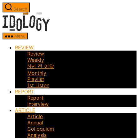
Skip
Search
to
Idology
the
content
Menu
REVIEW
Review
Weekly
N년 전 이달
Monthly
Playlist
1st Listen
REPORT
Report
Interview
ARTICLE
Article
Annual
Colloquium
Analysis