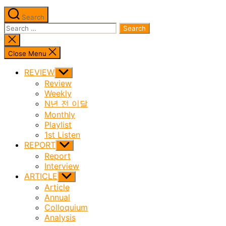
Search
Search
for:
Close
search
Close Menu
REVIEW
Show
sub
Review
menu
Weekly
N년 전 이달
Monthly
Playlist
1st Listen
REPORT
Show
sub
Report
menu
Interview
ARTICLE
Show
sub
Article
menu
Annual
Colloquium
Analysis