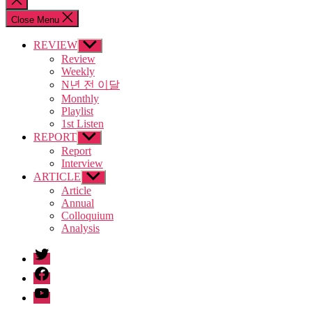
search
Close Menu
REVIEW
Show
sub
Review
menu
Weekly
N년 전 이달
Monthly
Playlist
1st Listen
REPORT
Show
sub
Report
menu
Interview
ARTICLE
Show
sub
Article
menu
Annual
Colloquium
Analysis
twitter
facebook
Youtube