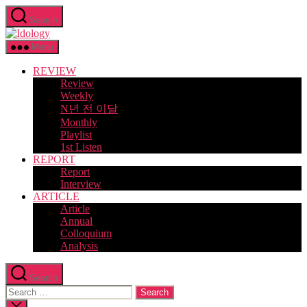
Skip
Search
to
Idology
the
content
Menu
REVIEW
Review
Weekly
N년 전 이달
Monthly
Playlist
1st Listen
REPORT
Report
Interview
ARTICLE
Article
Annual
Colloquium
Analysis
Search
Search
for:
Close