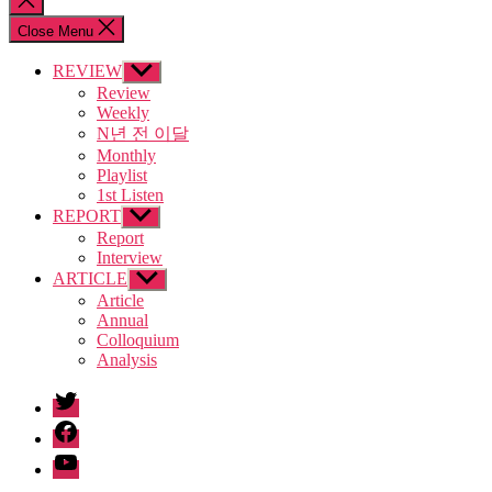
search
Close Menu
REVIEW
Show
sub
Review
menu
Weekly
N년 전 이달
Monthly
Playlist
1st Listen
REPORT
Show
sub
Report
menu
Interview
ARTICLE
Show
sub
Article
menu
Annual
Colloquium
Analysis
twitter
facebook
Youtube