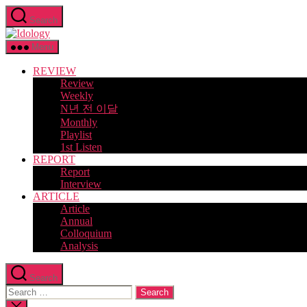
Skip
Search
to
Idology
the
content
Menu
REVIEW
Review
Weekly
N년 전 이달
Monthly
Playlist
1st Listen
REPORT
Report
Interview
ARTICLE
Article
Annual
Colloquium
Analysis
Search
Search
for:
Close