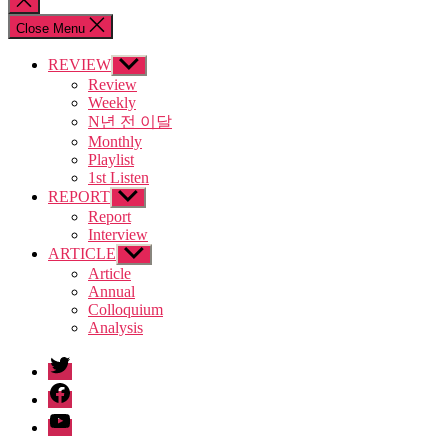
search
Close Menu
REVIEW
Show
sub
Review
menu
Weekly
N년 전 이달
Monthly
Playlist
1st Listen
REPORT
Show
sub
Report
menu
Interview
ARTICLE
Show
sub
Article
menu
Annual
Colloquium
Analysis
twitter
facebook
Youtube