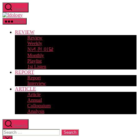
Skip
Search
to
Idology
the
content
Menu
REVIEW
Review
Weekly
N년 전 이달
Monthly
Playlist
1st Listen
REPORT
Report
Interview
ARTICLE
Article
Annual
Colloquium
Analysis
Search
Search
for:
Close