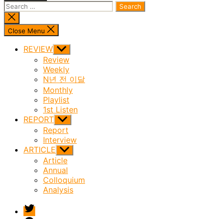
Search
for:
Close
search
Close Menu
REVIEW
Show
sub
Review
menu
Weekly
N년 전 이달
Monthly
Playlist
1st Listen
REPORT
Show
sub
Report
menu
Interview
ARTICLE
Show
sub
Article
menu
Annual
Colloquium
Analysis
twitter