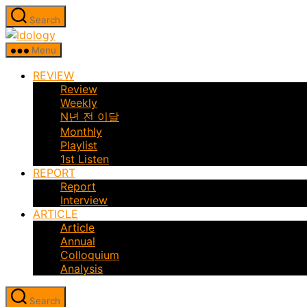
Skip
Search
to
Idology
the
Menu
content
REVIEW
Review
Weekly
N년 전 이달
Monthly
Playlist
1st Listen
REPORT
Report
Interview
ARTICLE
Article
Annual
Colloquium
Analysis
Search