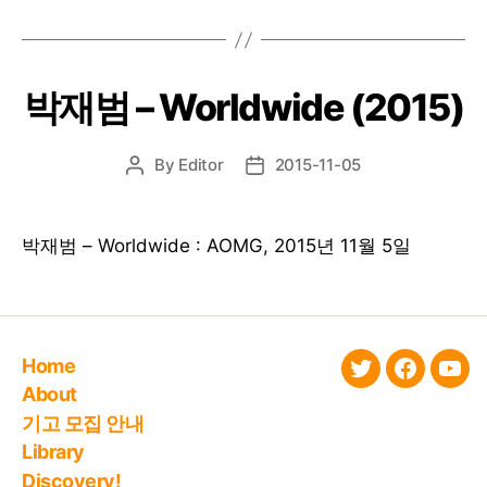
박재범 – Worldwide (2015)
By
Editor
2015-11-05
Post
Post
author
date
박재범 – Worldwide : AOMG, 2015년 11월 5일
Home
twitter
faceboo
You
About
기고 모집 안내
Library
Discovery!