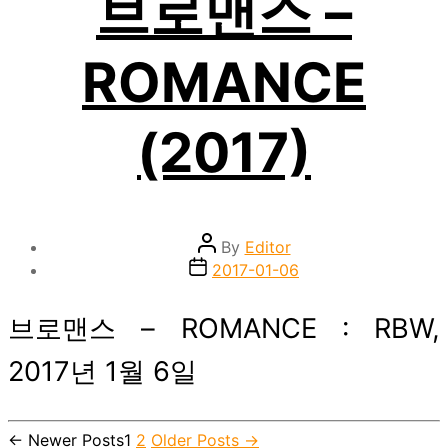
브로맨스 –
ROMANCE
(2017)
Post
By
Editor
author
Post
2017-01-06
date
브로맨스 – ROMANCE : RBW,
2017년 1월 6일
←
Newer
Posts
1
2
Older
Posts
→
Posts