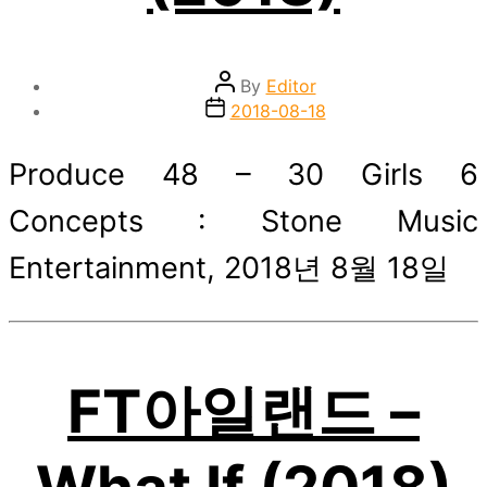
Post
By
Editor
author
Post
2018-08-18
date
Produce 48 – 30 Girls 6
Concepts : Stone Music
Entertainment, 2018년 8월 18일
FT아일랜드 –
What If (2018)