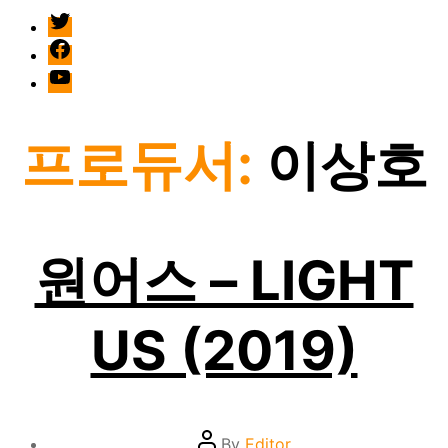
twitter
facebook
Youtube
프로듀서:
이상호
원어스 – LIGHT
US (2019)
Post
By
Editor