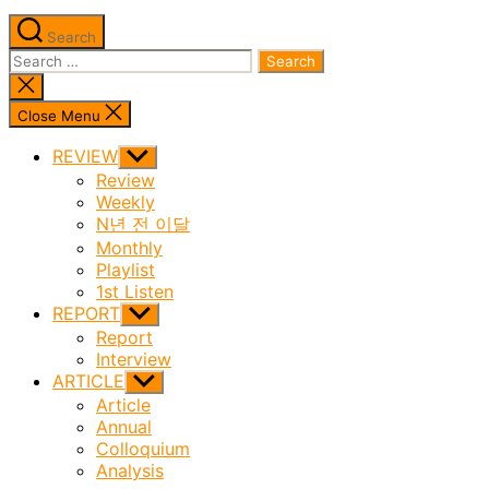
Search
Search
for:
Close
search
Close Menu
REVIEW
Show
sub
Review
menu
Weekly
N년 전 이달
Monthly
Playlist
1st Listen
REPORT
Show
sub
Report
menu
Interview
ARTICLE
Show
sub
Article
menu
Annual
Colloquium
Analysis