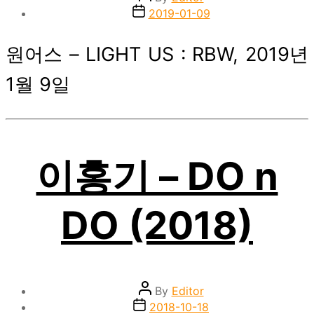
author
Post
2019-01-09
date
원어스 – LIGHT US : RBW, 2019년
1월 9일
이홍기 – DO n
DO (2018)
Post
By
Editor
author
Post
2018-10-18