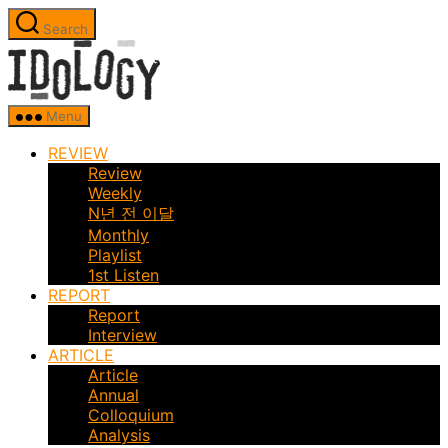
Skip
Search
to
Idology
the
content
Menu
REVIEW
Review
Weekly
N년 전 이달
Monthly
Playlist
1st Listen
REPORT
Report
Interview
ARTICLE
Article
Annual
Colloquium
Analysis