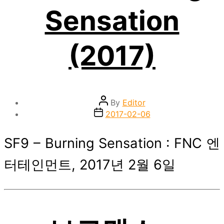
Sensation
(2017)
Post
By
Editor
author
Post
2017-02-06
date
SF9 – Burning Sensation : FNC 엔
터테인먼트, 2017년 2월 6일