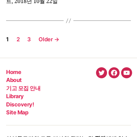
트, 2018년 10월 22일
Posts
1
2
3
Older
→
pagination
Home
twitter
faceboo
You
About
기고 모집 안내
Library
Discovery!
Site Map