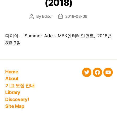
(2018)
By
Editor
2018-08-09
Post
Post
author
date
다이아 – Summer Ade : MBK엔터테인먼트, 2018년
8월 9일
Home
twitter
faceboo
You
About
기고 모집 안내
Library
Discovery!
Site Map