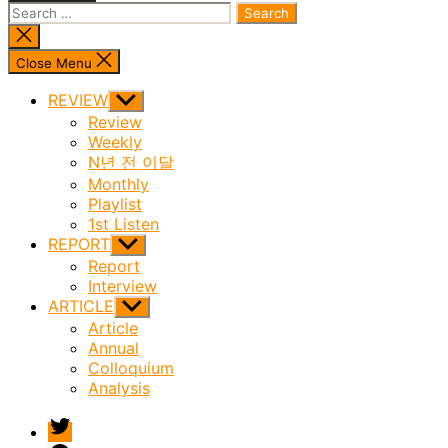
Search
for:
Close
search
Close Menu
REVIEW
Show
sub
Review
menu
Weekly
N년 전 이달
Monthly
Playlist
1st Listen
REPORT
Show
sub
Report
menu
Interview
ARTICLE
Show
sub
Article
menu
Annual
Colloquium
Analysis
twitter