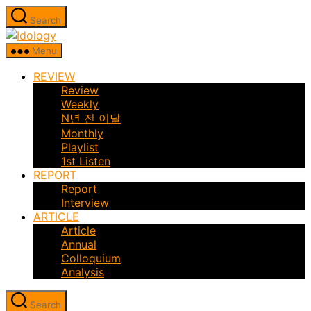
Skip
Search
to
Idology
the
Menu
content
REVIEW
Review
Weekly
N년 전 이달
Monthly
Playlist
1st Listen
REPORT
Report
Interview
ARTICLE
Article
Annual
Colloquium
Analysis
Search