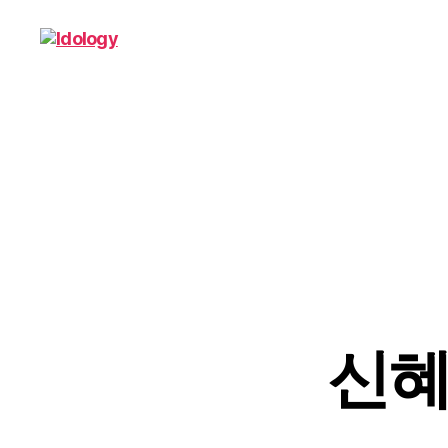
Idology
신혜성