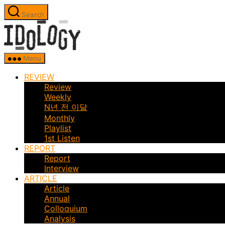
Skip
Search
to
Idology
the
content
Menu
REVIEW
Review
Weekly
N년 전 이달
Monthly
Playlist
1st Listen
REPORT
Report
Interview
ARTICLE
Article
Annual
Colloquium
Analysis