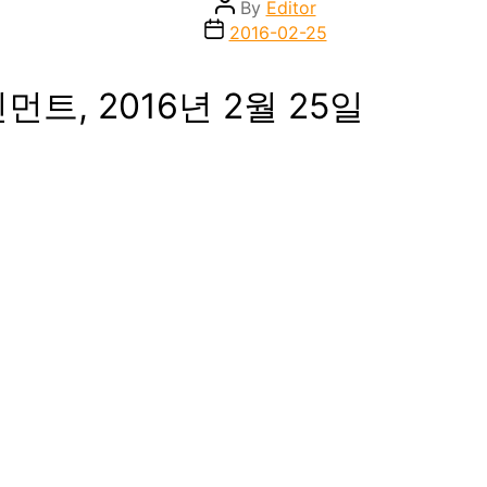
Post
By
Editor
author
Post
2016-02-25
date
인먼트, 2016년 2월 25일