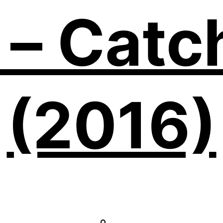
– Catc
(2016)