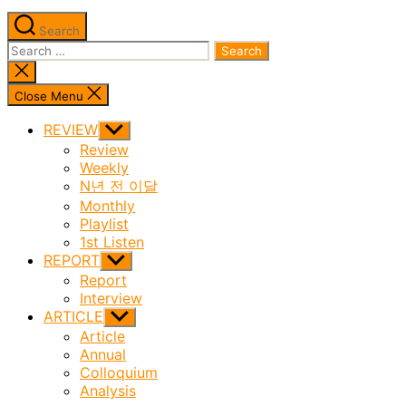
Search
Search
for:
Close
search
Close Menu
REVIEW
Show
sub
Review
menu
Weekly
N년 전 이달
Monthly
Playlist
1st Listen
REPORT
Show
sub
Report
menu
Interview
ARTICLE
Show
sub
Article
menu
Annual
Colloquium
Analysis