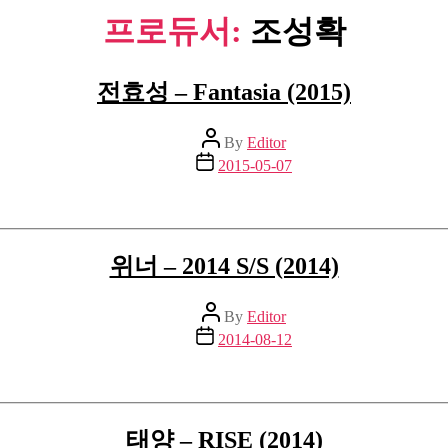
프로듀서:
조성확
전효성 – Fantasia (2015)
Post
By
Editor
author
Post
2015-05-07
date
위너 – 2014 S/S (2014)
Post
By
Editor
author
Post
2014-08-12
date
태양 – RISE (2014)