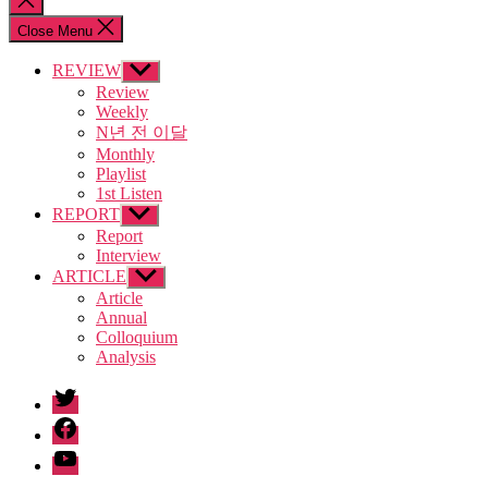
search
Close Menu
REVIEW
Show
sub
Review
menu
Weekly
N년 전 이달
Monthly
Playlist
1st Listen
REPORT
Show
sub
Report
menu
Interview
ARTICLE
Show
sub
Article
menu
Annual
Colloquium
Analysis
twitter
facebook
Youtube