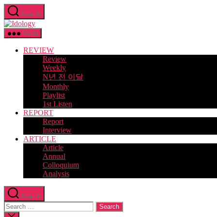
Skip
Search
to
Idology
the
content
Menu
REVIEW
Review
Weekly
N년 전 이달
Monthly
Playlist
1st Listen
REPORT
Report
Interview
ARTICLE
Article
Annual
Colloquium
Analysis
Search
Search
for:
Close