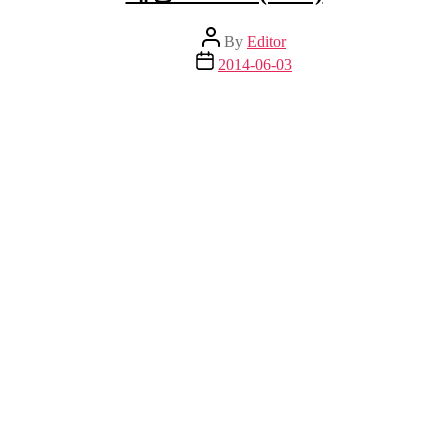
Post
By
Editor
author
Post
2014-06-03
date